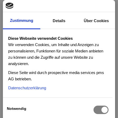
Zustimmung
Details
Über Cookies
Stadler bietet vielseitige Möglichkeiten
für eine internationale Karriere. Bei
Diese Webseite verwendet Cookies
Stadler bekommst du die Chance, über
Wir verwenden Cookies, um Inhalte und Anzeigen zu
dich hinaus zu wachsen, Verantwortung
personalisieren, Funktionen für soziale Medien anbieten
zu übernehmen und grossartige
zu können und die Zugriffe auf unsere Website zu
Leistungen im Team zu erbringen. Wir
analysieren.
sind auf der Suche nach motivierten
Diese Seite wird durch prospective media services pms
Talenten, die mit uns die Zukunft der
AG betrieben.
Mobilität gestalten möchten. Bist du
bereit, um mit uns grossartige Dinge zu
Datenschutzerklärung
erreichen?
Notwendig
Vorarbeiter:in