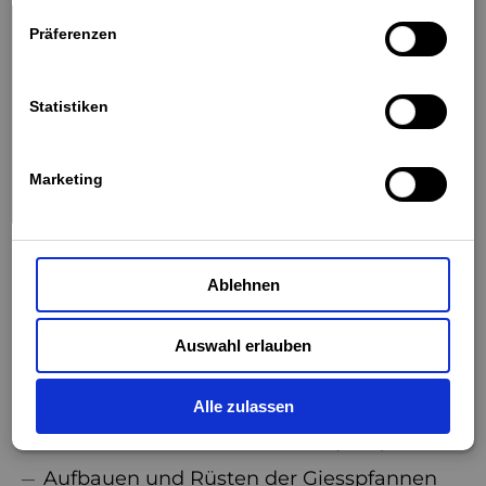
Schmelzbetrieb
100%
Präferenzen
Biel/Bienne, Schweiz
unbefristet
Statistiken
JETZT BEWERBEN
Marketing
Ablehnen
DEINE AUFGABENBEREICHE
Schmelzen der verschiedenen
Auswahl erlauben
Stahllegierungen im Lichtbogen-und
Induktionsofen
Alle zulassen
Giessen von Hand mit der Stopfenpfanne
Aufbauen und Rüsten der Giesspfannen