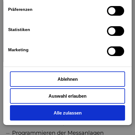
100%
Präferenzen
Winterthur, Schweiz
unbefristet
Statistiken
JETZT BEWERBEN
Marketing
Ablehnen
DEINE AUFGABENBEREICHE
Vermessen von Bauteilen mittels 3D-
Auswahl erlauben
Messmaschinen (Coord3, Stiefelmayer)
und Messarmen (Hexagon)
Alle zulassen
Erstellen von Massprotokollen
Programmieren der Messanlagen