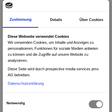
Zustimmung
Details
Über Cookies
Stadler bietet vielseitige Möglichkeiten
für eine internationale Karriere. Bei
Diese Webseite verwendet Cookies
Stadler bekommst du die Chance, über
Wir verwenden Cookies, um Inhalte und Anzeigen zu
dich hinaus zu wachsen, Verantwortung
personalisieren, Funktionen für soziale Medien anbieten
zu übernehmen und grossartige
zu können und die Zugriffe auf unsere Website zu
Leistungen im Team zu erbringen. Wir
analysieren.
sind auf der Suche nach motivierten
Diese Seite wird durch prospective media services pms
Talenten, die mit uns die Zukunft der
AG betrieben.
Mobilität gestalten möchten. Bist du
bereit, um mit uns grossartige Dinge zu
Datenschutzerklärung
erreichen?
Notwendig
3D-Messtechniker:in