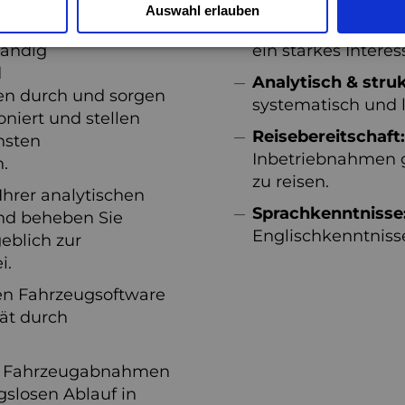
Auswahl erlauben
Technikbegeistert
tändig
ein starkes Intere
d
Analytisch & struk
n durch und sorgen
systematisch und l
oniert und stellen
Reisebereitschaft:
hsten
Inbetriebnahmen g
.
zu reisen.
Ihrer analytischen
Sprachkenntnisse
nd beheben Sie
Englischkenntnisse
eblich zur
i.
ren Fahrzeugsoftware
ät durch
n Fahrzeugabnahmen
gslosen Ablauf in