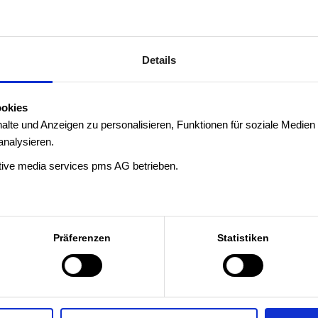
llzeit
befristet
Details
ookies
lte und Anzeigen zu personalisieren, Funktionen für soziale Medien
analysieren.
tive media services pms AG betrieben.
BERUFLICHE ERFA
ie Welt der
Studium:
Sie habe
zeugen ein und
Studium in Elektr
Präferenzen
Statistiken
ards umfassend
oder einem vergle
Erste Erfahrung:
I
t begleiten Sie die
durch Praktika od
 – von der Planung
Praxiserfahrunge