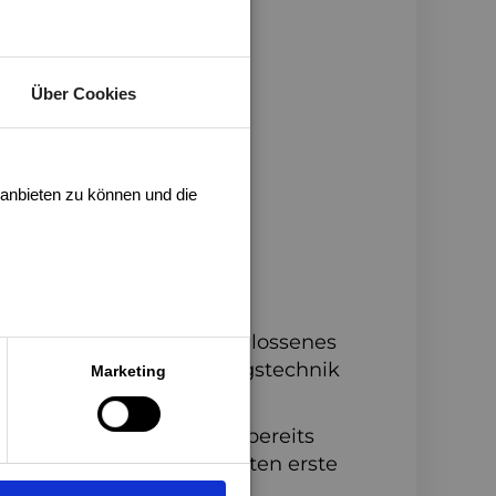
Über Cookies
 anbieten zu können und die
HRUNGEN
n ein erfolgreich abgeschlossenes
otechnik, Automatisierungstechnik
Marketing
ichbaren Fachbereich.
dealerweise konnten Sie bereits
er Werkstudententätigkeiten erste
n sammeln.