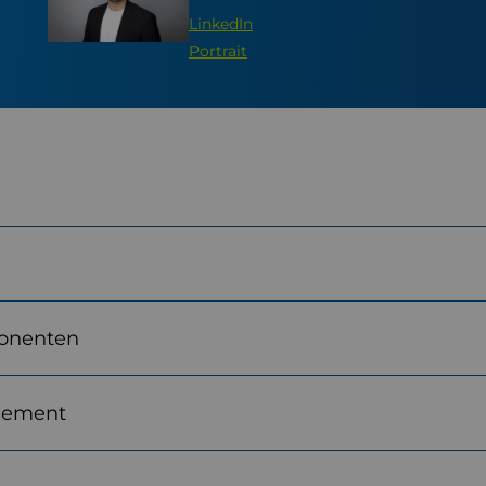
LinkedIn
Portrait
ponenten
gement