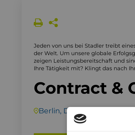
Jeden von uns bei Stadler treibt ei
der Welt. Um unsere globale Erfolgs
zeigen Leistungsbereitschaft und sin
Ihre Tätigkeit mit? Klingt das nach 
Contract & 
Berlin, Deutschland
Vol