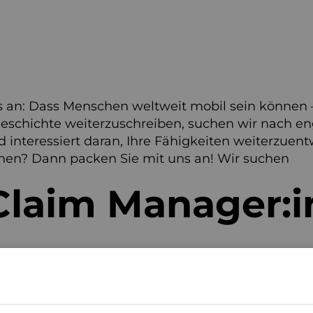
nes an: Dass Menschen weltweit mobil sein können
geschichte weiterzuschreiben, suchen wir nach e
d interessiert daran, Ihre Fähigkeiten weiterzuent
Ihnen? Dann packen Sie mit uns an! Wir suchen
Claim Manager:i
lzeit
unbefristet